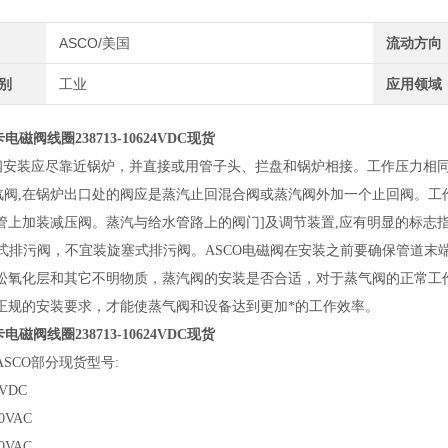
ASCO/美国
流动方向
类别
工业
应用领域
电磁阀线圈238713-10624VDC现货
磁阀安装应尽靠近锅炉，并直接或用管子头、拦盘和锅炉相接。工作压力相同
蒸汽阀,在锅炉出口处的阀应是蒸汽止回混合阀或蒸汽阀外加一个止回阀。工
管上加装减压阀。蒸汽与给水管路上的阀门]及调节装置,应有明显的标志指
]式排污阀，不宜装旋塞式排污阀。ASCO电磁阀在安装之前要确保管道
松氧化层和其它不明物质，蒸汽阀的安装是否合适，对于蒸气阀的正常工
正规的安装要求，才能使蒸气阀和设备达到更加*的工作效率。
电磁阀线圈238713-10624VDC现货
SCO部分现货型号:
4VDC
30VAC
20VAC