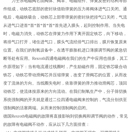
力士乐电磁阀它由阀体、阀罩、电磁组件、弹簧及密封结构等部
件组成，动铁芯底部的密封块借助弹簧的压力将阀体进气口关闭。通
电后，电磁铁吸合，动铁芯上部带弹簧的密封块把排气口关闭，气流
从进气口进首*首*首*首*首*首先进入膜头，起到控制作用。当失电
时，电磁力消失，动铁芯在弹簧力作用下离开固定铁芯，向下移动，
将排气口打开，堵住进气口，膜头气流经排气口排出，膜片恢复原来
位置。在我们的制氧设备中，在透平膨胀机进口薄膜调节阀的紧急切
断等处有应用。Rexroth四通电磁阀在我们的生产中应用也很多，其工
作原理如下：当有电流通过线圈时，产生励磁作用，固定铁芯吸合动
铁芯，动铁芯带动滑阀芯并压缩弹簧，改变了滑阀芯的位置，从而改
变了流体的方向。当线圈失电时，依靠弹簧的弹力推动滑阀芯，顶回
动铁芯，使流体按原来的方向流动。在我们制氧生产中，分子筛切换
系统强制阀的开关就是通过二位四通电磁阀来控制的，气流分别供至
强制阀的活塞两端。从而来控制强制阀的启闭。
德国Rexroth电磁阀的故障将直接影响到切换阀和调节阀的动作，常见
的故障有电磁阀不动作，应从以下几方面排查：