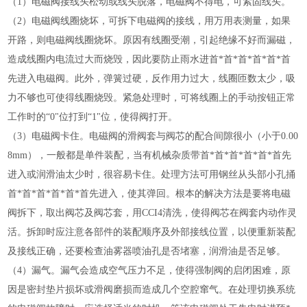
（1）电磁阀接线头松动或线头脱落，电磁阀不得电，可紧固线头。
（2）电磁阀线圈烧坏，可拆下电磁阀的接线，用万用表测量，如果
开路，则电磁阀线圈烧坏。原因有线圈受潮，引起绝缘不好而漏磁，
造成线圈内电流过大而烧毁，因此要防止雨水进首*首*首*首*首*首
先进入电磁阀。此外，弹簧过硬，反作用力过大，线圈匝数太少，吸
力不够也可使得线圈烧毁。紧急处理时，可将线圈上的手动按钮正常
工作时的“0"位打到“1"位，使得阀打开。
（3）电磁阀卡住。电磁阀的滑阀套与阀芯的配合间隙很小（小于0.00
8mm），一般都是单件装配，当有机械杂质带首*首*首*首*首*首先
进入或润滑油太少时，很容易卡住。处理方法可用钢丝从头部小孔捅
首*首*首*首*首*首先进入，使其弹回。根本的解决方法是要将电磁
阀拆下，取出阀芯及阀芯套，用CCI4清洗，使得阀芯在阀套内动作灵
活。拆卸时应注意各部件的装配顺序及外部接线位置，以便重新装配
及接线正确，还要检查油雾器喷油孔是否堵塞，润滑油是否足够。
（4）漏气。漏气会造成空气压力不足，使得强制阀的启闭困难，原
因是密封垫片损坏或滑阀磨损而造成几个空腔窜气。在处理切换系统