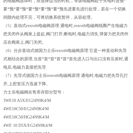
的电磁阀故障时，应选择适当的时机，等该电磁阀处于失电时进预*
要*预*要*预*要*预*要*预*要*预先进要先进行处理，若在一个切换
间隙内处理不完，可将切换系统暂停，从容处理。
（5）直动式rexroth电磁阀原理:通
电时,rexroth电磁阀线圈产生电磁力
把关闭件从阀座上提起,阀门打开;断电时,电磁力消失,弹簧力把关闭件
压在阀座上,阀门关闭。
（6）分步直动式德国力士乐rexroth电磁阀原理:它是一种直动和先导
式相结合的原理,当首*首*首*首*首*首先进入口与出口没有压差时,通
电后,电磁力直接把先导
（7）先导式德国力士乐rexroth电磁阀原理:通电时,电磁力把先导孔打
开,上腔室压力迅速下降。
力士
乐电磁阀在售库存部分型号：
3WE10 A5X/EG24N9K4/M
4WE10C50/EG24N9K4/M
4WE10C50/HG24N9K4/M
4WE 10 D5X/EG24N9K4/M