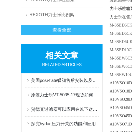
其原因是控
力士乐柱塞泵A1
REXOTH力士乐比例阀
力士乐在售
M-3SED6CK
查看全部
M-3SED6CK
M-3SED6UK
M-3SED10C
相关文章
M-3SEW6C3
RELATED ARTICLES
M-3SEW6C3
M-3SEW10
美国posi-flate蝶阀售后安装以及维护
A10VSO10D
A10VSO18D
原装力士乐ⅤT-5035-17现货如何验货
A10VSO28D
A10VSO45D
贺德克过滤器可以应用在以下这些行业中
A10VSO45D
探究hydac压力开关的功能和应用
A10VSO71D