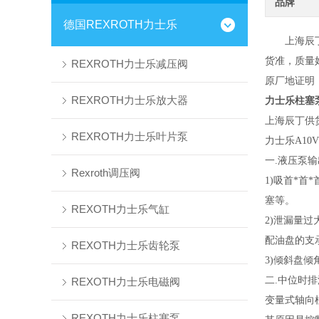
品牌
德国REXROTH力士乐
上海辰
货准
，
质量
REXROTH力士乐减压阀
原厂地证明
REXROTH力士乐放大器
力士乐柱塞泵A1
上海辰丁供
REXROTH力士乐叶片泵
力士乐
A10V
一.液压泵
Rexroth调压阀
1)吸首*
塞等。
REXOTH力士乐气缸
2)泄漏量
配油盘的支
REXOTH力士乐齿轮泵
3)倾斜盘
二.中位时
REXOTH力士乐电磁阀
变量式轴向
REXOTH力士乐柱塞泵