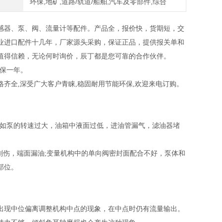
环保,地矿,道路/轨道/船舶,汽车及零部件,综合
感器
、
泵
、
阀
、
流量计等配件
。
产品全
，
报价快，货期短
，
交
业进口配件十几年，厂家源头采购，保证正品，提供报关单和
值得信赖
，
无论何时询价，辰丁都是您可靠的合作伙伴。
保一年。
规格齐全,深受广大客户青睐,稳固耐用节能环保,欢迎来电
订购。
足。如泵的转速过大，油箱中液面过低，进油管漏气，滤油器堵
划伤，端面漏油;变量机构中的单向阀密封面配合不好，泵体和
部位。
出现中位偏离调整机构中点的现象，在中点时仍有流量输出。