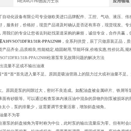
REXROTH/德国力士乐
应用领域
丁自动化设备有限公司专业做欧美进口品牌配件
、
工控
、
气动
、
液压
、
传
好
，
服务好
，
价格好，
现货产品请及时确认是否还有库存
，
现货现发
。
专
，用我们的专业让您省去到处找渠道采购的麻烦，诚信专业，合作共赢，
0VSO71DFR1/31R-PPA12N00
，全系列供货，辰丁只做原装正品，质
货产品齐全
,品质精良,性能稳定,稳固耐用,节能环保,价格实惠,性价比高,
SO71DFR1/31R-PPA12N00
柱塞泵常见故障问题的解决方法
输出流量不足或不输出油液
首*首*首*首*首先进入量不足。原因是吸油管路上的阻力过大或补油量不
过大。原因是泵的间隙过大，密封不良造成。如配油盘被金属碎片、铁屑等
承面有砂眼等。可以通过检查泵体内液压油中混杂的异物判别泵被损坏的
倾角太小，泵的排量少，这需要调节变量活塞，增加斜盘倾角。
排油量不为零
柱塞泵的斜盘倾角为零时称为中位，此时泵的输出流量应为零。但有时会