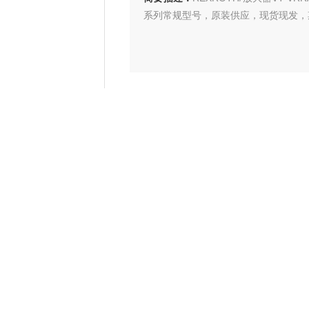
系列常规型号，原装供应，现货现发，
产品型号：
厂商性质：
代理商
更新时间：
2024-01-26
访 问 量：
1724
产品咨询
绍