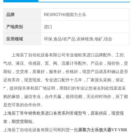
品牌
REXROTH/德国力士乐
产地类别
进口
应用领域
环保,食品/农产品,农林牧渔,地矿,综合
上海辰丁自动化设备有限公司专业做欧美进口品牌配件
、
工控
、
气动
、
液压
、
传感器
、
泵
、
阀
、
流量计等配件
。
产品全
，
报价快，货
期短
，
交货准
，
质量好
，
服务好
，
价格好，
现货产品请及时确认是否
还有库存
，
现货现发
。
专业进口配件十几年，厂家源头采购，保证
*，提供报关单和原厂地证明，用我们的专业让您省去到处找渠道采
购的麻烦，诚信专业，合作共赢，值得信赖
，
无论何时询价，辰丁都
是您可靠的合作伙伴。
上海辰丁常年销售欧美进口各类系列常规型号，原装供应，现货现
发，期货货期短。
上海辰丁自动化设备有限公司刚到货一批
原装力士乐放大器VT-VRR