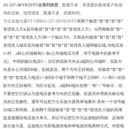
A1-527-20/V0/2STV
全系列供货
，数量不多，有需要的新老客户欢迎
询价定购，现货现发，数量不多，抓紧时间。
力士乐放大器VT-VRRA1-527-20/V0/2STV
有两个输首*首*首*首*首*
首优良入方a(反向输首*首*首*首*首*首优良入方)、b(同相输首*首*
首*首*首*首优良入方)和一个输出方0。又称反向输首*首*首*首*首*
首优良入端非反向输首*首*首*首*首*首优良入端和输出端,当电压加
U-时，a和公共端都有U-加(公共端电压为
零，等于电路中的参考节
点)。中间的输出电压U，当它的实际方向从a端到公共端时，实际方
向是从公共端到0端，也就是说，两个方向正好相反。在输
首*首*首*
首*首*首优良入电压U+加到b个端子和两个端子之间时，U+和U+的实
际方向正好相同。为区分起见，a端和b端分别用"-"和"+"号标示，但
不要把它们误认为是电压
参考方向的正负极。应该另外用箭头标出电
压的正负极性。
通常可以把力士乐放大器简单地看作:具有一个信号输
出端口和同相、反相两个高阻输首*首*首*首*首*首优良入端的高增
益直接耦合电压放大单元，所以可以把它作为运放制的
同相、反相和
差分放大器。
运放电分为双电源供电和单电源供电两种方式。对双电