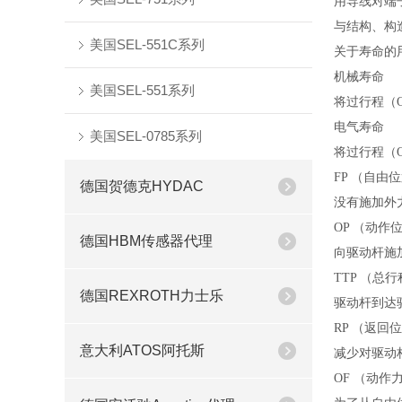
用导线对端
与结构、构
美国SEL-551C系列
关于寿命的
机械寿命
美国SEL-551系列
将过行程（
电气寿命
美国SEL-0785系列
将过行程（
FP （自由
德国贺德克HYDAC
没有施加外
OP （动作
德国HBM传感器代理
向驱动杆施
TTP （总
德国REXROTH力士乐
驱动杆到达
RP （返回
意大利ATOS阿托斯
减少对驱动
OF （动作