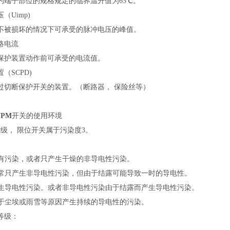
的端子部位的规格规定的临界温升值为65℃。
（Uimp)
不被损坏的情况下可承受的脉冲电压的峰值。
路电流
保护装置动作前可承受的电流值。
（SCPD)
过切断保护开关的装置。（断路器， 保险丝等）
NPM
开关的使用环境
等级， 限位开关属于污染度3。
 没有污染，或者只产生干燥的非导电性污染。
 通常只产生非导电性污染，但由于结露可能导致一时的导电性。
 产生导电性污染。或者非导电性污染由于结露而产生导电性污染。
 由于尘埃或雨雪等原因产生持续的导电性的污染。
等级：