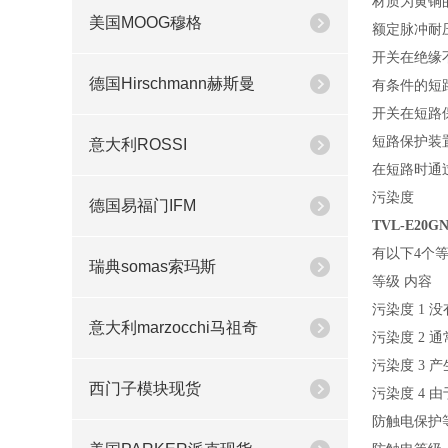
材质为黄铜
美国MOOG穆格
额定脉冲耐压
开关在绝缘
德国Hirschmann赫斯曼
有条件的短
开关在短路
短路保护装置
意大利ROSSI
在短路时通
污染度
德国易福门IFM
TVL-E20G
有以下4个
瑞典somas索玛斯
等级 内容
污染度 1
意大利marzocchi马祖奇
污染度 2
污染度 3
西门子模块现货
污染度 4
防触电保护