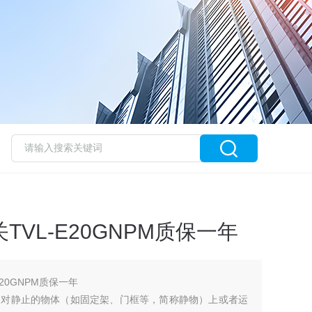
TVL-E20GNPM质保一年
E20GNPM质保一年
相对静止的物体（如固定架、门框等，简称静物）上或者运