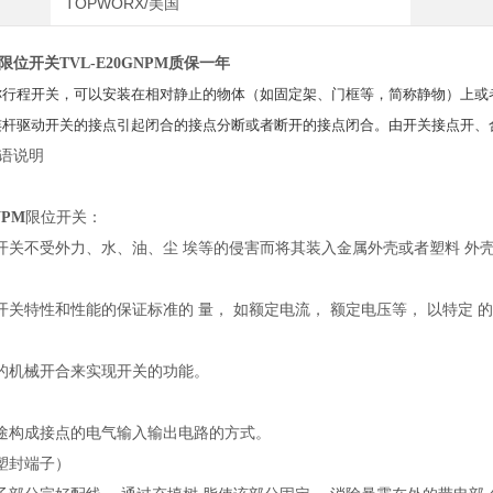
TOPWORX/美国
X限位开关TVL-E20GNPM质保一年
称行程开关，可以安装在相对静止的物体（如固定架、门框等，简称静物）上或
连杆驱动开关的接点引起闭合的接点分断或者断开的接点闭合。由开关接点开、
用语说明
NPM
限位开关：
开关不受外力、水、油、尘 埃等的侵害而将其装入金属外壳或者塑料 外
开关特性和性能的保证标准的 量， 如额定电流， 额定电压等， 以特定 
的机械开合来实现开关的功能。
途构成接点的电气输入输出电路的方式。
塑封端子）