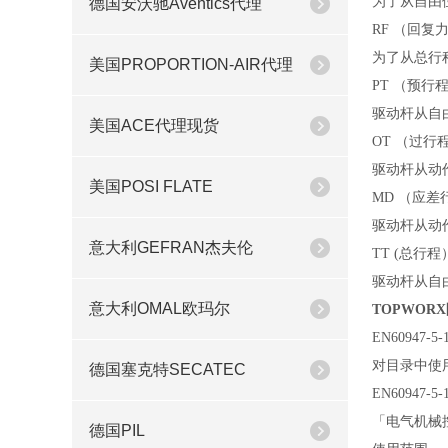
为了从自由
德国安沃驰Aventics代理
RF （回复
为了从总行
美国PROPORTION-AIR代理
PT （预行
驱动杆从自
美国ACE代理现货
OT （过行
驱动杆从动
美国POSI FLATE
MD （应差
驱动杆从动
意大利GEFRAN杰夫伦
TT (总行程
驱动杆从自
意大利OMAL欧玛尔
TOPWOR
EN60947-
对目录中使
德国塞克特SECATEC
EN60947-5-
「电气机械控
德国PIL