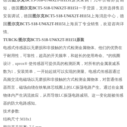
德国
图尔克BCT5-S18-UN6X2T-H1151
源头采购十几年价格好货期
短，德国
图尔克BCT5-S18-UN6X2T-H1151
一手货源，支持选择售后
安装调试，德国
图尔克BCT5-S18-UN6X2T-H1151
上海消息中心，德
国
图尔克BCT5-S18-UN6X2T-H1151
上海辰丁专业销售，欢迎咨询详
情。
TURCK/图尔克BCT5-S18-UN6X2T-H1151原装
电感式传感器以无磨损和非接触的方式检测金属物体。他们的优势在
于耐用性，可靠性，超高的开关频率，和超长的使用寿命。*的线圈
设计，uprox® 使传感器可提供高的检测距离，对所有的金属衰减系
数为1，安装简单，一开始起就可以实现的测量。电感式传感器通过
高频交流电磁场以无磨损和非接触的方式检测金属物体，对普通传感
器而言，磁场由绕在铁氧体芯线圈上的LC振荡电路产生。通过在金属
物体内产生涡流效应，从而导致LC振荡电路减弱。这一变化能被传感
器的防大电路感知。
技术参数:
结构尺寸:M18x1