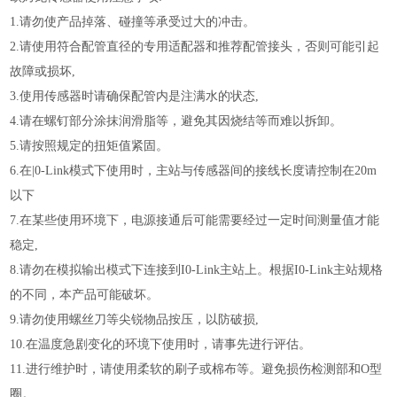
1.请勿使产品掉落、碰撞等承受过大的冲击。
2.请使用符合配管直径的专用适配器和推荐配管接头，否则可能引起
故障或损坏,
3.使用传感器时请确保配管内是注满水的状态,
4.请在螺钉部分涂抹润滑脂等，避免其因烧结等而难以拆卸。
5.请按照规定的扭矩值紧固。
6.在|0-Link模式下使用时，主站与传感器间的接线长度请控制在20m
以下
7.在某些使用环境下，电源接通后可能需要经过一定时间测量值才能
稳定,
8.请勿在模拟输出模式下连接到I0-Link主站上。根据I0-Link主站规格
的不同，本产品可能破坏。
9.请勿使用螺丝刀等尖锐物品按压，以防破损,
10.在温度急剧变化的环境下使用时，请事先进行评估。
11.进行维护时，请使用柔软的刷子或棉布等。避免损伤检测部和O型
圈。