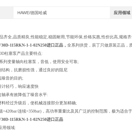
HAWE/德国哈威
应用领域
品齐全,品质精良,性能稳定,稳固耐用,节能环保,价格实惠,性价比高,规格
D-115RKN-1-1-02N250进口正品，
全系列供货，辰丁只做原装正品，
V30D柱塞泵产品主要特点:
0D系列变量轴向柱塞泵，音低，使用安全可靠;
钢制结构，抗磨损性强，通过良好的阻尼
低噪音的目的;
构设计轻巧，响应速度快
盘轴承有效降低了噪音水平:
的材料经过升级后，使机械连接部分更加精确;
峰值=420bar/连续=350bar)，高功率重量比及其广泛的控制范围，极
D-115RKN-1-1-02N250进口正品
应用领域: