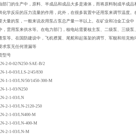
油部门的生产中，原料、半成品和成品大多是液体，而将原料制成半成品
供化学反应的压力流量的作用，此外，在很多装置中还用泵来调节温度。
要大量的泵，一般来说农用泵占泵总产量一半以上。在矿业和冶金工业中，
中，雲用泵来供水等。在电力部门，核电站需要核主泵、二级泵、三级泵
渣泵等。在国防建设中，飞机襟翼、尾舵和起落架的调节、军舰和坦克炮
要求泵无任何泄漏等
货型号
N-2-0-02/N250-SAE-B/2
N-1-0-03/LLS-2/45/830
N-1-1-03/LN/50/1450-300-M
N-1-1-03/N250
N-2-1-03/LN
N-2-1-03/LN-2120-250
N-2-1-03/LN400-M
N-2-1-03/LN-400-M
N-2-1-03/LN-M